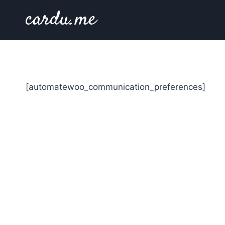
Skip
cardu.me
to
content
[automatewoo_communication_preferences]