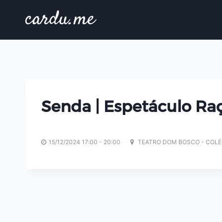
Skip
cardu.me
to
content
Senda | Espetáculo Ra
15/12/2024 17:00 - 20:00
TEATRO DOM BOSCO - COLÉ