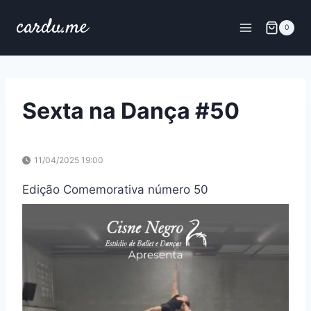
Skip
cardu.me
to
0
content
Sexta na Dança #50
11/04/2025 19:00
Edição Comemorativa número 50