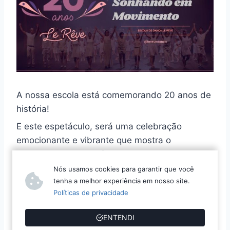
A nossa escola está comemorando 20 anos de
história!
E este espetáculo, será uma celebração
emocionante e vibrante que mostra o
desenvolvimento artístico das bailarinas e
bailarinos, culminando em um legado de
Nós usamos cookies para garantir que você
apresentações e conquistas, mergulhado neste
tenha a melhor experiência em nosso site.
Políticas de privacidade
sonho com as cores, formas e paixão pela
dança.
ENTENDI
Elaborado e visualizado por suas diretoras