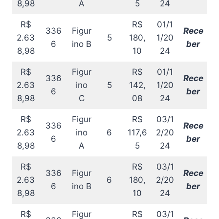
8,98
A
5
24
R$
R$
01/1
336
Figur
Rece
2.63
5
180,
1/20
6
ino B
ber
8,98
10
24
R$
Figur
R$
01/1
336
Rece
2.63
ino
5
142,
1/20
6
ber
8,98
C
08
24
R$
Figur
R$
03/1
336
Rece
2.63
ino
6
117,6
2/20
6
ber
8,98
A
5
24
R$
R$
03/1
336
Figur
Rece
2.63
6
180,
2/20
6
ino B
ber
8,98
10
24
R$
Figur
R$
03/1