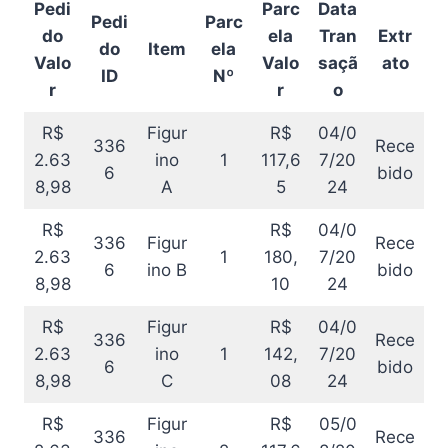
Pedi
Parc
Data
Pedi
Parc
do
ela
Tran
Extr
do
Item
ela
Valo
Valo
saçã
ato
ID
Nº
r
r
o
R$
Figur
R$
04/0
336
Rece
2.63
ino
1
117,6
7/20
6
bido
8,98
A
5
24
R$
R$
04/0
336
Figur
Rece
2.63
1
180,
7/20
6
ino B
bido
8,98
10
24
R$
Figur
R$
04/0
336
Rece
2.63
ino
1
142,
7/20
6
bido
8,98
C
08
24
R$
Figur
R$
05/0
336
Rece