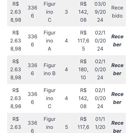
R$
Figur
R$
03/0
336
Rece
2.63
ino
3
142,
9/20
6
bido
8,98
C
08
24
R$
Figur
R$
02/1
336
Rece
2.63
ino
4
117,6
0/20
6
ber
8,98
A
5
24
R$
R$
02/1
336
Figur
Rece
2.63
4
180,
0/20
6
ino B
ber
8,98
10
24
R$
Figur
R$
02/1
336
Rece
2.63
ino
4
142,
0/20
6
ber
8,98
C
08
24
R$
Figur
R$
01/1
336
Rece
2.63
ino
5
117,6
1/20
6
ber