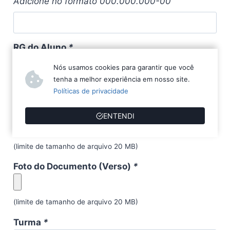
Adicione no formato 000.000.000-00
RG do Aluno
*
Adicione no formato 00.000.000-0
Nós usamos cookies para garantir que você
tenha a melhor experiência em nosso site.
Políticas de privacidade
Foto do Documento (Frente)
*
ENTENDI
(limite de tamanho de arquivo 20 MB)
Foto do Documento (Verso)
*
(limite de tamanho de arquivo 20 MB)
Turma
*