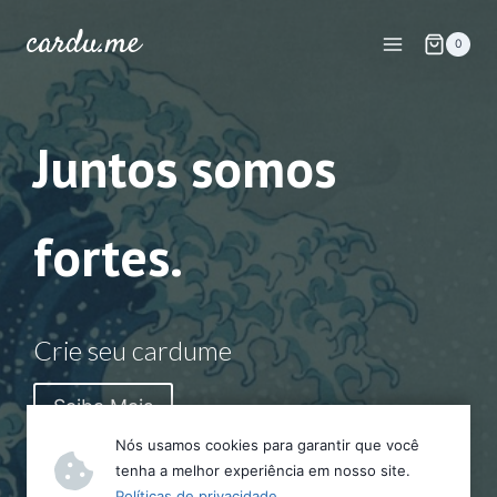
Skip
cardu.me
to
0
content
Juntos somos
fortes.
Crie seu cardume
Saiba Mais
Nós usamos cookies para garantir que você
tenha a melhor experiência em nosso site.
Políticas de privacidade